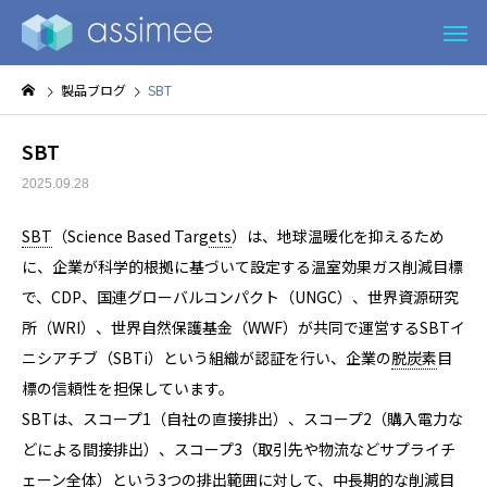
製品ブログ
SBT
SBT
2025.09.28
SBT
（Science Based Targ
ets
）は、地球温暖化を抑えるため
に、企業が科学的根拠に基づいて設定する温室効果ガス削減目標
で、CDP、国連グローバルコンパクト（UNGC）、世界資源研究
所（WRI）、世界自然保護基金（WWF）が共同で運営するSBTイ
ニシアチブ（SBTi）という組織が認証を行い、企業の
脱炭素
目
標の信頼性を担保しています。
SBTは、スコープ1（自社の直接排出）、スコープ2（購入電力な
どによる間接排出）、スコープ3（取引先や物流などサプライチ
ェーン全体）という3つの排出範囲に対して、中長期的な削減目