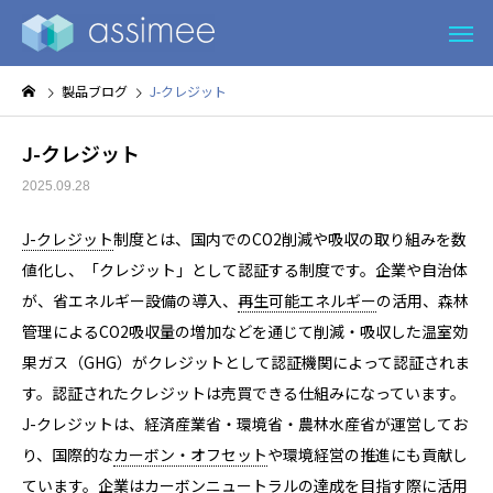
製品ブログ
J-クレジット
J-クレジット
2025.09.28
J-クレジット
制度とは、国内でのCO2削減や吸収の取り組みを数
値化し、「クレジット」として認証する制度です。企業や自治体
が、省エネルギー設備の導入、
再生可能エネルギー
の活用、森林
管理によるCO2吸収量の増加などを通じて削減・吸収した温室効
果ガス（GHG）がクレジットとして認証機関によって認証されま
す。認証されたクレジットは売買できる仕組みになっています。
J-クレジットは、経済産業省・環境省・農林水産省が運営してお
り、国際的な
カーボン・オフセット
や環境経営の推進にも貢献し
ています。企業は
カーボンニュートラル
の達成を目指す際に活用