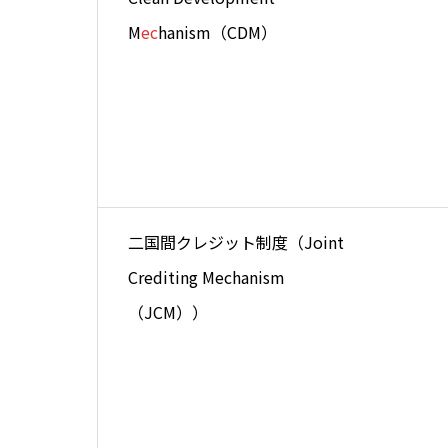
M
ec
hanism（CDM）
二国間クレジット制度（Joint
Crediting Mechanism
（JCM））