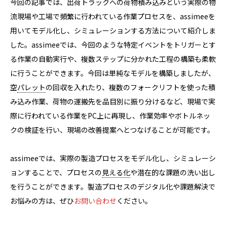
今回の記事では、出荷トラックへの荷物積み込みという実際の物
流現場や工場で頻繁に行われている作業プロセスを、assimeeを
用いてモデル化し、シミュレーションする方法について紹介しま
した。assimeeでは、今回のような特定イベントをトリガーとす
る作業の自動実行や、複数ステップに分かれた工程の構築も柔軟
に行うことができます。今回は単純なモデルを構築しましたが、
空
パレット
の回収を入れたり、複数のフォークリフトを使った積
み込み作業、荷物の運搬先を品目別に振り分けるなど、現場で実
際に行われている作業をPC上に再現し、作業効率やボトルネッ
クの検証を行い、現場の改善提案へとつなげることが可能です。
assimeeでは、実際の製造プロセスをモデル化し、シミュレーシ
ョンすることで、プロセスの
見える化
や潜在的な課題の洗い出し
を行うことができます。製造プロセスのデジタル化や課題解決で
お悩みの方は、ぜひ
お問い合わせ
ください。