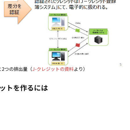
と2つの排出量（
J-クレジットの資料
より）
ジットを作るには