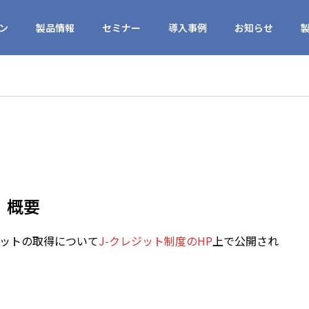
ン
製品情報
セミナー
導入事例
お知らせ
概要
ジットの取得について
J-クレジット制度のHP
上で公開され