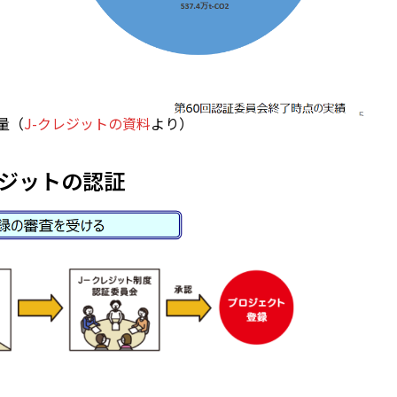
量（
J-クレジットの資料
より）
レジットの認証