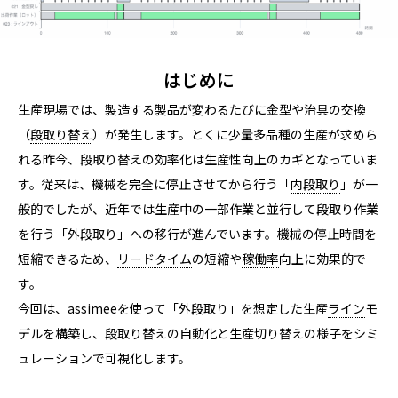
はじめに
生産現場では、製造する製品が変わるたびに金型や治具の交換
（
段取り替え
）が発生します。とくに少量多品種の生産が求めら
れる昨今、段取り替えの効率化は生産性向上のカギとなっていま
す。従来は、機械を完全に停止させてから行う「
内段取り
」が一
般的でしたが、近年では生産中の一部作業と並行して段取り作業
を行う「外段取り」への移行が進んでいます。機械の停止時間を
短縮できるため、
リードタイム
の短縮や
稼働率
向上に効果的で
す。
今回は、assimeeを使って「外段取り」を想定した生産
ライン
モ
デルを構築し、段取り替えの自動化と生産切り替えの様子をシミ
ュレーションで可視化します。