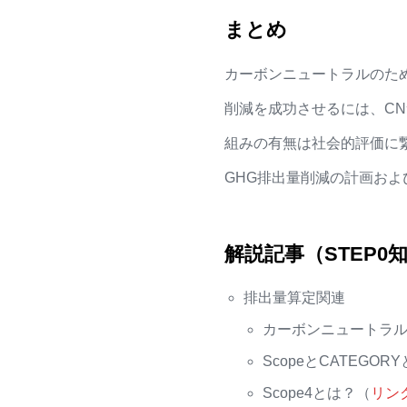
まとめ
カーボンニュートラルのた
削減を成功させるには、C
組みの有無は社会的評価に
GHG排出量削減の計画お
解説記事（STEP0
排出量算定関連
カーボンニュートラ
Scope
と
CATEGORY
Scope4
とは？（
リン