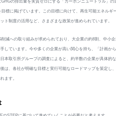
にGHGの排出量を実質ゼロにする「
カーボンニュートラル
」の
削減を目標に掲げています。この目標に向けて、
再生可能エネルギ
ジット制度の活用など、さまざまな政策が進められています。
G削減への取り組みが求められており、大企業の約8割、中小企
着手しています。今や多くの企業が高い関心を持ち、「計画か
、日本取引所グループの調査によると、約半数の企業が具体的
今後は、各社が明確な目標と実行可能なロードマップを策定し
られます。
は
下のSTEPに基づいて進めていくことが必要だと考えます。